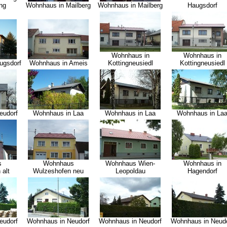
ng
Wohnhaus in Mailberg
Wohnhaus in Mailberg
Haugsdorf
Wohnhaus in
Wohnhaus in
ugsdorf
Wohnhaus in Ameis
Kottingneusiedl
Kottingneusiedl
eudorf
Wohnhaus in Laa
Wohnhaus in Laa
Wohnhaus in La
s
Wohnhaus
Wohnhaus Wien-
Wohnhaus in
 alt
Wulzeshofen neu
Leopoldau
Hagendorf
eudorf
Wohnhaus in Neudorf
Wohnhaus in Neudorf
Wohnhaus in Neudo